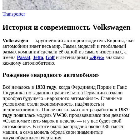
Transporter
История и современность Volkswagen
Volkswagen
— крупнейший автопроизводитель Европы, чьи
автомобили знает весь мир. Гамма моделей и глобальный
размах компании сделали её одной из самых известных, а
имена
Passat
,
Jetta
,
Golf
и легендарный
«Жук»
знакомы
каждому автолюбителю.
Рождение «народного автомобиля»
Всё началось в
1933 году
, когда Фердинанд Порше и Ганс
Людвинка по заданию правительства Германии создали
прообраз будущего «народного автомобиля». Главными
условиями стали экономичность, надёжность и
неприхотливость. После нескольких лет разработок в
1937
году
появилась модель
VW30
, продававшаяся под девизом
«Сэкономьте пять марок в неделю — и у вас будет свой
автомобиль». В итоге было распродано около 336 тысяч
машин, а сама модель обрела свои знаменитые
«жукообразные» очертания.