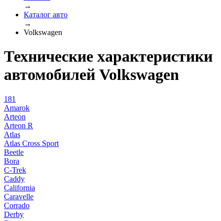
→
Каталог авто
→
Volkswagen
Технические характеристики
автомобилей Volkswagen
181
Amarok
Arteon
Arteon R
Atlas
Atlas Cross Sport
Beetle
Bora
C-Trek
Caddy
California
Caravelle
Corrado
Derby