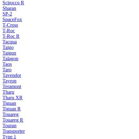
Scirocco R
Sharan
SP-2
SpaceFox
T-Cross
T-Roc
T-Roc R
Tacqua
Taigo
Taigun
Talagon
Taos
Taro
Tavendor
Tayron
Teramont
Tharu
Tharu XR
Tiguan
Tiguan R
Touareg
Touareg R
Touran
Transporter
Type 1