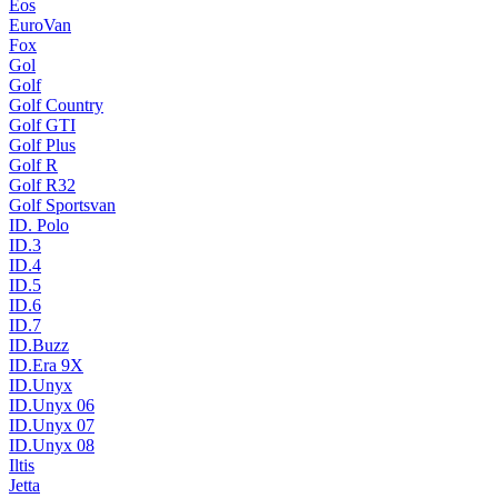
Eos
EuroVan
Fox
Gol
Golf
Golf Country
Golf GTI
Golf Plus
Golf R
Golf R32
Golf Sportsvan
ID. Polo
ID.3
ID.4
ID.5
ID.6
ID.7
ID.Buzz
ID.Era 9X
ID.Unyx
ID.Unyx 06
ID.Unyx 07
ID.Unyx 08
Iltis
Jetta