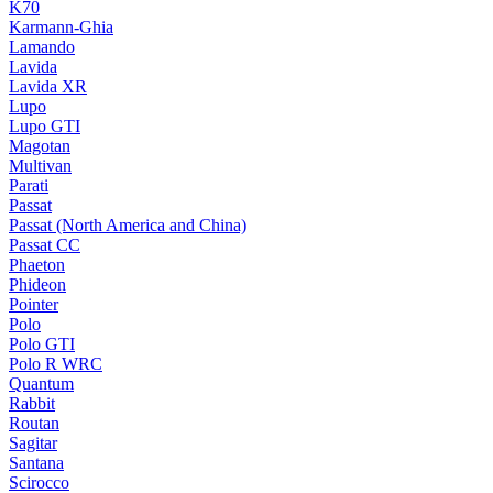
K70
Karmann-Ghia
Lamando
Lavida
Lavida XR
Lupo
Lupo GTI
Magotan
Multivan
Parati
Passat
Passat (North America and China)
Passat CC
Phaeton
Phideon
Pointer
Polo
Polo GTI
Polo R WRC
Quantum
Rabbit
Routan
Sagitar
Santana
Scirocco