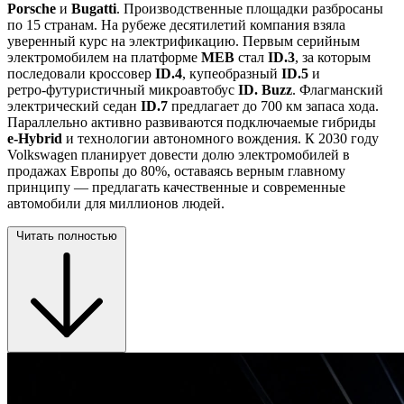
Porsche
и
Bugatti
. Производственные площадки разбросаны
по 15 странам. На рубеже десятилетий компания взяла
уверенный курс на электрификацию. Первым серийным
электромобилем на платформе
MEB
стал
ID.3
, за которым
последовали кроссовер
ID.4
, купеобразный
ID.5
и
ретро‑футуристичный микроавтобус
ID. Buzz
. Флагманский
электрический седан
ID.7
предлагает до 700 км запаса хода.
Параллельно активно развиваются подключаемые гибриды
e‑Hybrid
и технологии автономного вождения. К 2030 году
Volkswagen планирует довести долю электромобилей в
продажах Европы до 80%, оставаясь верным главному
принципу — предлагать качественные и современные
автомобили для миллионов людей.
Читать полностью