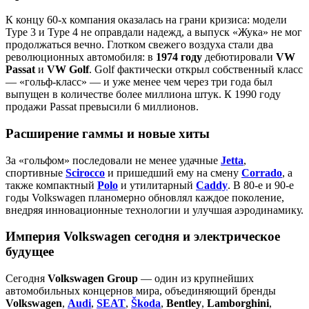
К концу 60‑х компания оказалась на грани кризиса: модели
Type 3 и Type 4 не оправдали надежд, а выпуск «Жука» не мог
продолжаться вечно. Глотком свежего воздуха стали два
революционных автомобиля: в
1974 году
дебютировали
VW
Passat
и
VW Golf
. Golf фактически открыл собственный класс
— «гольф‑класс» — и уже менее чем через три года был
выпущен в количестве более миллиона штук. К 1990 году
продажи Passat превысили 6 миллионов.
Расширение гаммы и новые хиты
За «гольфом» последовали не менее удачные
Jetta
,
спортивные
Scirocco
и пришедший ему на смену
Corrado
, а
также компактный
Polo
и утилитарный
Caddy
. В 80‑е и 90‑е
годы Volkswagen планомерно обновлял каждое поколение,
внедряя инновационные технологии и улучшая аэродинамику.
Империя Volkswagen сегодня и электрическое
будущее
Сегодня
Volkswagen Group
— один из крупнейших
автомобильных концернов мира, объединяющий бренды
Volkswagen
,
Audi
,
SEAT
,
Škoda
,
Bentley
,
Lamborghini
,