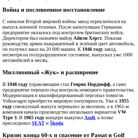
Война и послевоенное восстановление
С началом Второй мировой войны завод переключился на
выпуск военной техники. После капитуляции Германии
предприятие оказалось под контролем британских войск.
Директором был назначен майор
Айвэн Херст
. Показав
руководству армии выкрашенный в зелёный цвет автомобиль,
он получил заказ на 20 000 машин. К
1946 году
завод,
несмотря на полуразрушенное состояние, выпускал уже 1000
автомобилей в месяц.
Миллионный «Жук» и расширение
В
1948 году
управляющим стал
Генрих Нордхофф
, а само
предприятие перешло под контроль немецкого правительства.
Модернизация и квалифицированный персонал помогли
Volkswagen приобрести мировую популярность. Уже к
1955
году
совокупный выпуск перевалил за миллион, а в 1961‑м
компания начала производство нескольких вариантов
VW
Type 3
. В
1965 году
концерн выкупил
Audi
, а позже
присоединил
SEAT
и
Škoda
.
Кризис конца 60‑х и спасение от Passat и Golf