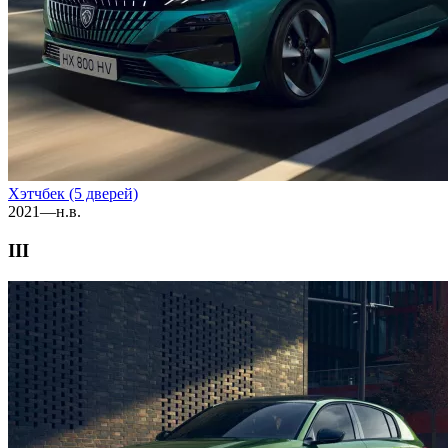
Хэтчбек (5 дверей)
2021—н.в.
III