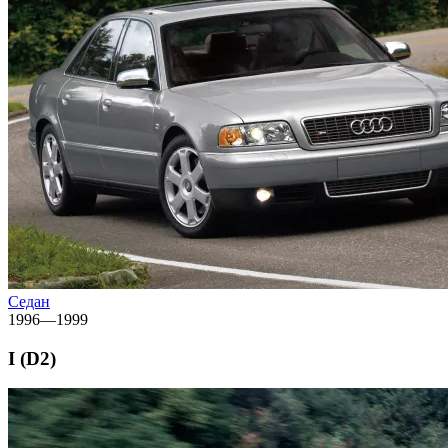
Седан
1996—1999
I (D2)