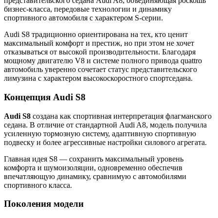
представительского седана Audi A8, объединяющая роскошь
бизнес-класса, передовые технологии и динамику
спортивного автомобиля с характером S-серии.
Audi S8 традиционно ориентирована на тех, кто ценит
максимальный комфорт и престиж, но при этом не хочет
отказываться от высокой производительности. Благодаря
мощному двигателю V8 и системе полного привода quattro
автомобиль уверенно сочетает статус представительского
лимузина с характером высокоскоростного спортседана.
Концепция Audi S8
Audi S8
создана как спортивная интерпретация флагманского
седана. В отличие от стандартной Audi A8, модель получила
усиленную тормозную систему, адаптивную спортивную
подвеску и более агрессивные настройки силового агрегата.
Главная идея S8 — сохранить максимальный уровень
комфорта и шумоизоляции, одновременно обеспечив
впечатляющую динамику, сравнимую с автомобилями
спортивного класса.
Поколения модели