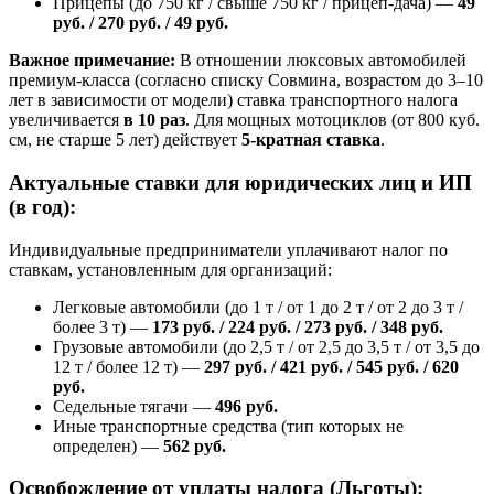
Прицепы (до 750 кг / свыше 750 кг / прицеп-дача) —
49
руб. / 270 руб. / 49 руб.
Важное примечание:
В отношении люксовых автомобилей
премиум-класса (согласно списку Совмина, возрастом до 3–10
лет в зависимости от модели) ставка транспортного налога
увеличивается
в 10 раз
. Для мощных мотоциклов (от 800 куб.
см, не старше 5 лет) действует
5-кратная ставка
.
Актуальные ставки для юридических лиц и ИП
(в год):
Индивидуальные предприниматели уплачивают налог по
ставкам, установленным для организаций:
Легковые автомобили (до 1 т / от 1 до 2 т / от 2 до 3 т /
более 3 т) —
173 руб. / 224 руб. / 273 руб. / 348 руб.
Грузовые автомобили (до 2,5 т / от 2,5 до 3,5 т / от 3,5 до
12 т / более 12 т) —
297 руб. / 421 руб. / 545 руб. / 620
руб.
Седельные тягачи —
496 руб.
Иные транспортные средства (тип которых не
определен) —
562 руб.
Освобождение от уплаты налога (Льготы):