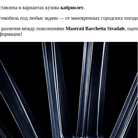
ставлена в вариантах кузова
кабриолет
.
томобиль под любые задачи — от маневренных городских поездо
ые различия между поколениями
Maserati Barchetta Stradale
, оце
нформации!