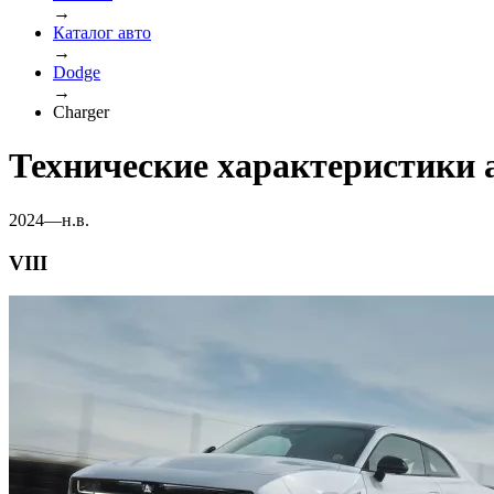
→
Каталог авто
→
Dodge
→
Charger
Технические характеристики 
2024—н.в.
VIII