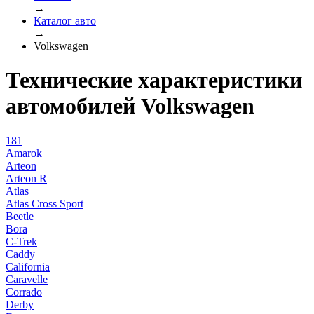
→
Каталог авто
→
Volkswagen
Технические характеристики
автомобилей Volkswagen
181
Amarok
Arteon
Arteon R
Atlas
Atlas Cross Sport
Beetle
Bora
C-Trek
Caddy
California
Caravelle
Corrado
Derby