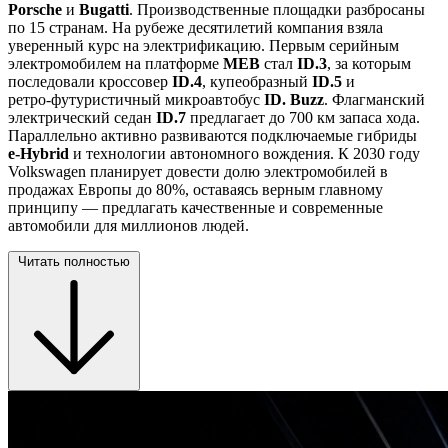
Porsche
и
Bugatti
. Производственные площадки разбросаны
по 15 странам. На рубеже десятилетий компания взяла
уверенный курс на электрификацию. Первым серийным
электромобилем на платформе
MEB
стал
ID.3
, за которым
последовали кроссовер
ID.4
, купеобразный
ID.5
и
ретро‑футуристичный микроавтобус
ID. Buzz
. Флагманский
электрический седан
ID.7
предлагает до 700 км запаса хода.
Параллельно активно развиваются подключаемые гибриды
e‑Hybrid
и технологии автономного вождения. К 2030 году
Volkswagen планирует довести долю электромобилей в
продажах Европы до 80%, оставаясь верным главному
принципу — предлагать качественные и современные
автомобили для миллионов людей.
Читать полностью