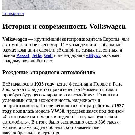
Transporter
История и современность Volkswagen
Volkswagen
— крупнейший автопроизводитель Европы, чьи
автомобили знает весь мир. Гамма моделей и глобальный
размах компании сделали её одной из самых известных, а
имена
Passat
,
Jetta
,
Golf
и легендарный
«Жук»
знакомы
каждому автолюбителю.
Рождение «народного автомобиля»
Всё началось в
1933 году
, когда Фердинанд Порше и Ганс
Людвинка по заданию правительства Германии создали
прообраз будущего «народного автомобиля». Главными
условиями стали экономичность, надёжность и
неприхотливость. После нескольких лет разработок в
1937
году
появилась модель
VW30
, продававшаяся под девизом
«Сэкономьте пять марок в неделю — и у вас будет свой
автомобиль». В итоге было распродано около 336 тысяч
машин, а сама модель обрела свои знаменитые
«жукообразные» очертания.