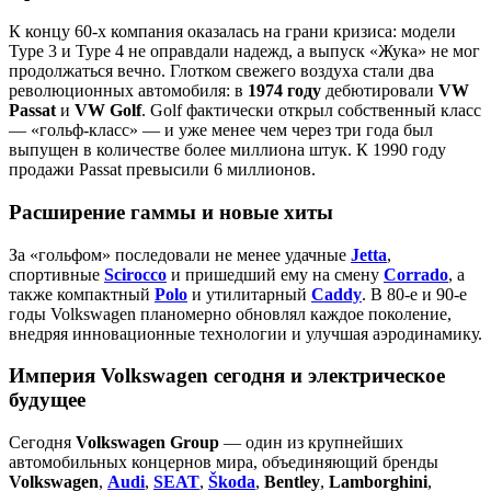
К концу 60‑х компания оказалась на грани кризиса: модели
Type 3 и Type 4 не оправдали надежд, а выпуск «Жука» не мог
продолжаться вечно. Глотком свежего воздуха стали два
революционных автомобиля: в
1974 году
дебютировали
VW
Passat
и
VW Golf
. Golf фактически открыл собственный класс
— «гольф‑класс» — и уже менее чем через три года был
выпущен в количестве более миллиона штук. К 1990 году
продажи Passat превысили 6 миллионов.
Расширение гаммы и новые хиты
За «гольфом» последовали не менее удачные
Jetta
,
спортивные
Scirocco
и пришедший ему на смену
Corrado
, а
также компактный
Polo
и утилитарный
Caddy
. В 80‑е и 90‑е
годы Volkswagen планомерно обновлял каждое поколение,
внедряя инновационные технологии и улучшая аэродинамику.
Империя Volkswagen сегодня и электрическое
будущее
Сегодня
Volkswagen Group
— один из крупнейших
автомобильных концернов мира, объединяющий бренды
Volkswagen
,
Audi
,
SEAT
,
Škoda
,
Bentley
,
Lamborghini
,