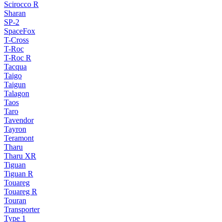
Scirocco R
Sharan
SP-2
SpaceFox
T-Cross
T-Roc
T-Roc R
Tacqua
Taigo
Taigun
Talagon
Taos
Taro
Tavendor
Tayron
Teramont
Tharu
Tharu XR
Tiguan
Tiguan R
Touareg
Touareg R
Touran
Transporter
Type 1