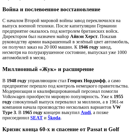
Война и послевоенное восстановление
С началом Второй мировой войны завод переключился на
выпуск военной техники. После капитуляции Германии
предприятие оказалось под контролем британских войск.
Директором был назначен майор
Айвэн Херст
. Показав
руководству армии выкрашенный в зелёный цвет автомобиль,
он получил заказ на 20 000 машин. К
1946 году
завод,
несмотря на полуразрушенное состояние, выпускал уже 1000
автомобилей в месяц.
Миллионный «Жук» и расширение
В
1948 году
управляющим стал
Генрих Нордхофф
, а само
предприятие перешло под контроль немецкого правительства.
Модернизация и квалифицированный персонал помогли
Volkswagen приобрести мировую популярность. Уже к
1955
году
совокупный выпуск перевалил за миллион, а в 1961‑м
компания начала производство нескольких вариантов
VW
Type 3
. В
1965 году
концерн выкупил
Audi
, а позже
присоединил
SEAT
и
Škoda
.
Кризис конца 60‑х и спасение от Passat и Golf