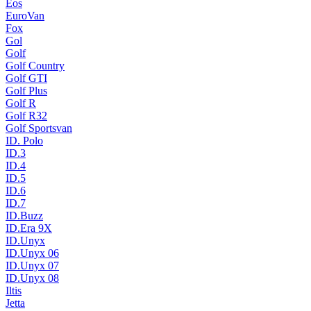
Eos
EuroVan
Fox
Gol
Golf
Golf Country
Golf GTI
Golf Plus
Golf R
Golf R32
Golf Sportsvan
ID. Polo
ID.3
ID.4
ID.5
ID.6
ID.7
ID.Buzz
ID.Era 9X
ID.Unyx
ID.Unyx 06
ID.Unyx 07
ID.Unyx 08
Iltis
Jetta