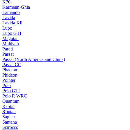
K70
Karmann-Ghia
Lamando
Lavida
Lavida XR
Lupo
Lupo GTI
Magotan
Multivan
Parati
Passat
Passat (North America and China)
Passat CC
Phaeton
Phideon
Pointer
Polo
Polo GTI
Polo R WRC
Quantum
Rabbit
Routan
Sagitar
Santana
Scirocco