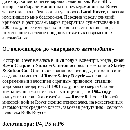
до выпуска таких легендарных седанов, как
P5
и
SD1
,
которые выбирали министры и премьер-министры. Rover
также стала колыбелью для культового
Land Rover
, навсегда
изменившего мир бездорожья. Пережив череду слияний,
кризисов и распродаж, марка прекратила существование в
2005 году, но её имя до сих пор вызывает ностальгию, а
инженерное наследие продолжает жить в современных
автомобилях.
От велосипедов до «народного автомобиля»
История Rover началась
в 1878 году
в Ковентри, когда
Джон
Кемп Старли
и
Уильям Саттон
основали компанию
Starley
& Sutton Co.
. Они производили велосипеды, и именно они
создали знаменитый
Rover Safety Bicycle
— первый
современный велосипед с цепным приводом, ставший
мировым стандартом. В 1901 году, после смерти Старли,
компания переключилась на мотоциклы, а в
1904 году
выпустила первый автомобиль —
Rover 8
. После Первой
мировой войны Rover сконцентрировалась на качественных
автомобилях среднего класса, завоевав репутацию «бедного
человека Rolls-Royce».
Золотая эра: P4, P5 и P6