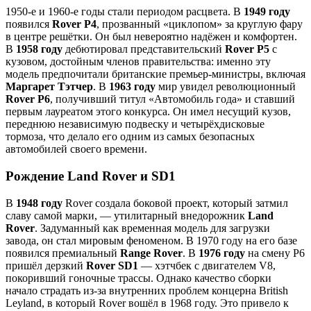
1950-е и 1960-е годы стали периодом расцвета. В
1949 году
появился
Rover P4
, прозванный «циклопом» за круглую фару
в центре решётки. Он был невероятно надёжен и комфортен.
В
1958 году
дебютировал представительский
Rover P5
с
кузовом, достойным членов правительства: именно эту
модель предпочитали британские премьер-министры, включая
Маргарет Тэтчер
. В
1963 году
мир увидел революционный
Rover P6
, получивший титул «Автомобиль года» и ставший
первым лауреатом этого конкурса. Он имел несущий кузов,
переднюю независимую подвеску и четырёхдисковые
тормоза, что делало его одним из самых безопасных
автомобилей своего времени.
Рождение Land Rover и SD1
В
1948 году
Rover создала боковой проект, который затмил
славу самой марки, — утилитарный внедорожник
Land
Rover
. Задуманный как временная модель для загрузки
завода, он стал мировым феноменом. В 1970 году на его базе
появился премиальный
Range Rover
. В
1976 году
на смену P6
пришёл дерзкий
Rover SD1
— хэтчбек с двигателем V8,
покоривший гоночные трассы. Однако качество сборки
начало страдать из-за внутренних проблем концерна British
Leyland, в который Rover вошёл в 1968 году. Это привело к