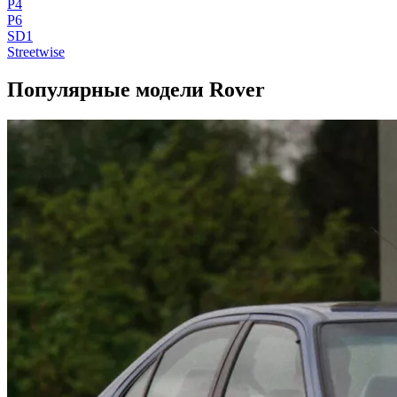
P4
P6
SD1
Streetwise
Популярные модели Rover