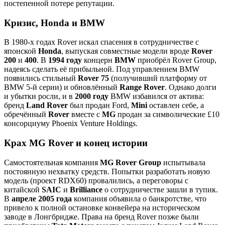
постепенной потере репутации.
Кризис, Honda и BMW
В 1980-х годах Rover искал спасения в сотрудничестве с
японской
Honda
, выпуская совместные модели вроде
Rover
200
и
400
. В
1994 году
концерн
BMW
приобрёл Rover Group,
надеясь сделать её прибыльной. Под управлением BMW
появились стильный
Rover 75
(получивший платформу от
BMW 5-й серии) и обновлённый
Range Rover
. Однако долги
и убытки росли, и в
2000 году
BMW избавился от актива:
бренд
Land Rover
был продан Ford,
Mini
оставлен себе, а
обречённый
Rover
вместе с
MG
продан за символические £10
консорциуму Phoenix Venture Holdings.
Крах MG Rover и конец истории
Самостоятельная компания
MG Rover Group
испытывала
постоянную нехватку средств. Попытки разработать новую
модель (проект RDX60) провалились, а переговоры с
китайской
SAIC
и
Brilliance
о сотрудничестве зашли в тупик.
В
апреле 2005 года
компания объявила о банкротстве, что
привело к полной остановке конвейера на историческом
заводе в Лонгбридже. Права на бренд Rover позже были