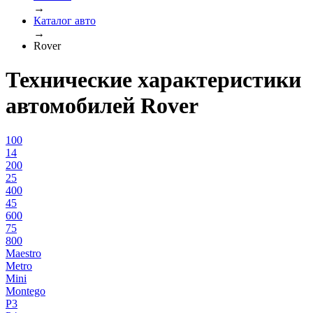
→
Каталог авто
→
Rover
Технические характеристики
автомобилей Rover
100
14
200
25
400
45
600
75
800
Maestro
Metro
Mini
Montego
P3