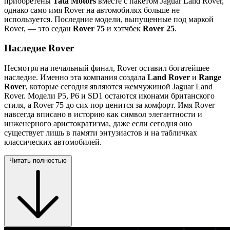
приобретены
Tata Motors
вместе с пакетом Jaguar Land Rover,
однако само имя Rover на автомобилях больше не
используется. Последние модели, выпущенные под маркой
Rover, — это седан
Rover 75
и хэтчбек
Rover 25
.
Наследие Rover
Несмотря на печальный финал, Rover оставил богатейшее
наследие. Именно эта компания создала
Land Rover
и
Range
Rover
, которые сегодня являются жемчужиной Jaguar Land
Rover. Модели P5, P6 и SD1 остаются иконами британского
стиля, а Rover 75 до сих пор ценится за комфорт. Имя Rover
навсегда вписано в историю как символ элегантности и
инженерного аристократизма, даже если сегодня оно
существует лишь в памяти энтузиастов и на табличках
классических автомобилей.
Читать полностью