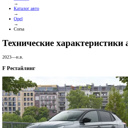
→
Каталог авто
→
Opel
→
Corsa
Технические характеристики 
2023—н.в.
F Рестайлинг