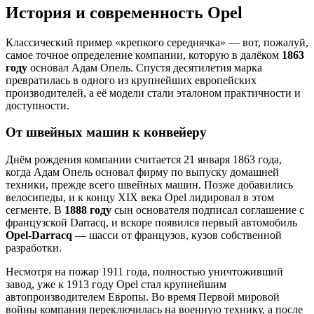
История и современность Opel
Классический пример «крепкого середнячка» — вот, пожалуй,
самое точное определение компании, которую в далёком
1863
году
основал Адам Опель. Спустя десятилетия марка
превратилась в одного из крупнейших европейских
производителей, а её модели стали эталоном практичности и
доступности.
От швейных машин к конвейеру
Днём рождения компании считается 21 января 1863 года,
когда Адам Опель основал фирму по выпуску домашней
техники, прежде всего швейных машин. Позже добавились
велосипеды, и к концу XIX века Opel лидировал в этом
сегменте. В
1888 году
сын основателя подписал соглашение с
французской Darracq, и вскоре появился первый автомобиль
Opel-Darracq
— шасси от французов, кузов собственной
разработки.
Несмотря на пожар 1911 года, полностью уничтоживший
завод, уже к 1913 году Opel стал крупнейшим
автопроизводителем Европы. Во время Первой мировой
войны компания переключилась на военную технику, а после