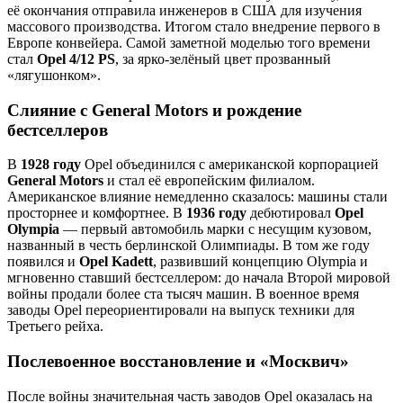
её окончания отправила инженеров в США для изучения
массового производства. Итогом стало внедрение первого в
Европе конвейера. Самой заметной моделью того времени
стал
Opel 4/12 PS
, за ярко-зелёный цвет прозванный
«лягушонком».
Слияние с General Motors и рождение
бестселлеров
В
1928 году
Opel объединился с американской корпорацией
General Motors
и стал её европейским филиалом.
Американское влияние немедленно сказалось: машины стали
просторнее и комфортнее. В
1936 году
дебютировал
Opel
Olympia
— первый автомобиль марки с несущим кузовом,
названный в честь берлинской Олимпиады. В том же году
появился и
Opel Kadett
, развивший концепцию Olympia и
мгновенно ставший бестселлером: до начала Второй мировой
войны продали более ста тысяч машин. В военное время
заводы Opel переориентировали на выпуск техники для
Третьего рейха.
Послевоенное восстановление и «Москвич»
После войны значительная часть заводов Opel оказалась на