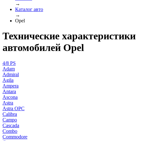
→
Каталог авто
→
Opel
Технические характеристики
автомобилей Opel
4/8 PS
Adam
Admiral
Agila
Ampera
Antara
Ascona
Astra
Astra OPC
Calibra
Campo
Cascada
Combo
Commodore