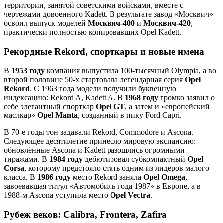
территории, занятой советскими войсками, вместе с
чертежами довоенного Kadett. В результате завод «Москвич»
освоил выпуск моделей
Москвич‑400
и
Москвич‑420
,
практически полностью копировавших Opel Kadett.
Рекордные Rekord, спорткары и новые имена
В
1953 году
компания выпустила 100‑тысячный Olympia, а во
второй половине 50‑х стартовала легендарная серия
Opel
Rekord
. С 1963 года модели получили буквенную
индексацию: Rekord A, Kadett A. В
1968 году
громко заявил о
себе элегантный спорткар
Opel GT
, а затем и «европейский
маслкар»
Opel Manta
, созданный в пику Ford Capri.
В 70‑е годы тон задавали Rekord, Commodore и Ascona.
Следующее десятилетие принесло мировую экспансию:
обновлённые Ascona и Kadett разошлись огромными
тиражами. В
1984 году
дебютировал субкомпактный
Opel
Corsa
, которому предстояло стать одним из лидеров малого
класса. В
1986 году
место Rekord заняла
Opel Omega
,
завоевавшая титул «Автомобиль года 1987» в Европе, а в
1988‑м Ascona уступила место
Opel Vectra
.
Рубеж веков: Calibra, Frontera, Zafira