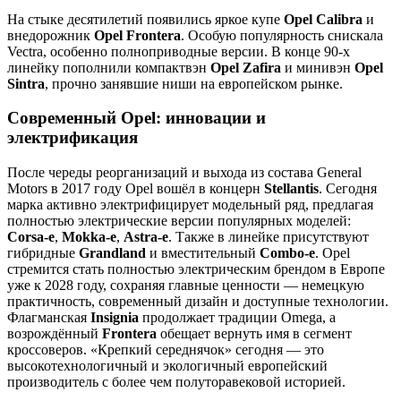
На стыке десятилетий появились яркое купе
Opel Calibra
и
внедорожник
Opel Frontera
. Особую популярность снискала
Vectra, особенно полноприводные версии. В конце 90‑х
линейку пополнили компактвэн
Opel Zafira
и минивэн
Opel
Sintra
, прочно занявшие ниши на европейском рынке.
Современный Opel: инновации и
электрификация
После череды реорганизаций и выхода из состава General
Motors в 2017 году Opel вошёл в концерн
Stellantis
. Сегодня
марка активно электрифицирует модельный ряд, предлагая
полностью электрические версии популярных моделей:
Corsa‑e
,
Mokka‑e
,
Astra‑e
. Также в линейке присутствуют
гибридные
Grandland
и вместительный
Combo‑e
. Opel
стремится стать полностью электрическим брендом в Европе
уже к 2028 году, сохраняя главные ценности — немецкую
практичность, современный дизайн и доступные технологии.
Флагманская
Insignia
продолжает традиции Omega, а
возрождённый
Frontera
обещает вернуть имя в сегмент
кроссоверов. «Крепкий середнячок» сегодня — это
высокотехнологичный и экологичный европейский
производитель с более чем полуторавековой историей.