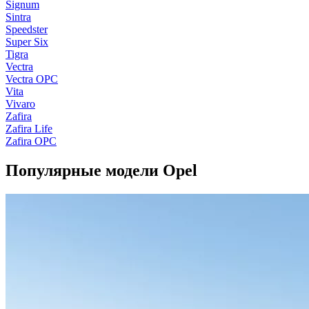
Signum
Sintra
Speedster
Super Six
Tigra
Vectra
Vectra OPC
Vita
Vivaro
Zafira
Zafira Life
Zafira OPC
Популярные модели Opel