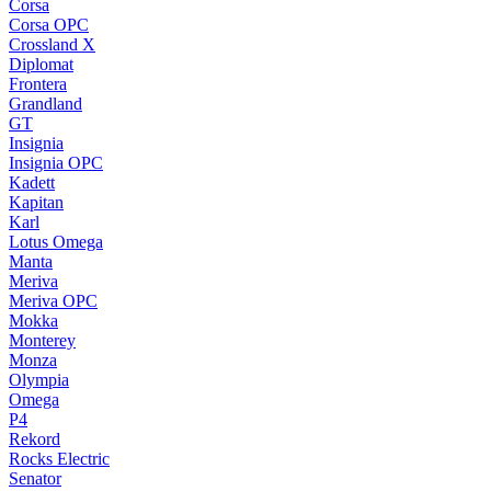
Corsa
Corsa OPC
Crossland X
Diplomat
Frontera
Grandland
GT
Insignia
Insignia OPC
Kadett
Kapitan
Karl
Lotus Omega
Manta
Meriva
Meriva OPC
Mokka
Monterey
Monza
Olympia
Omega
P4
Rekord
Rocks Electric
Senator