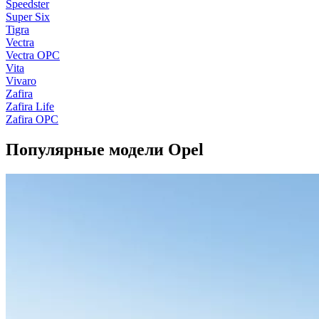
Speedster
Super Six
Tigra
Vectra
Vectra OPC
Vita
Vivaro
Zafira
Zafira Life
Zafira OPC
Популярные модели Opel