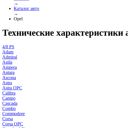
→
Каталог авто
→
Opel
Технические характеристики 
4/8 PS
Adam
Admiral
Agila
Ampera
Antara
Ascona
Astra
Astra OPC
Calibra
Campo
Cascada
Combo
Commodore
Corsa
Corsa OPC