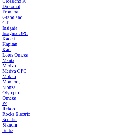
Crossland X
Diplomat
Frontera
Grandland
GT
Insignia
Insignia OPC
Kadett
Kapitan
Karl
Lotus Omega
Manta
Meriva
Meriva OPC
Mokka
Monterey
Monza
Olympia
Omega
P4
Rekord
Rocks Electric
Senator
Signum
Sintra