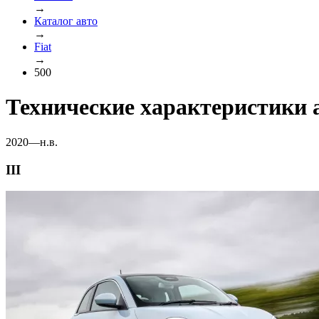
→
Каталог авто
→
Fiat
→
500
Технические характеристики а
2020—н.в.
III