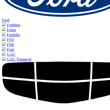
Ford
Forthing
Foton
Franklin
FSO
FSR
Fuqi
GAC
GAC Trumpchi