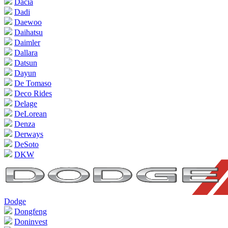
Dacia
Dadi
Daewoo
Daihatsu
Daimler
Dallara
Datsun
Dayun
De Tomaso
Deco Rides
Delage
DeLorean
Denza
Derways
DeSoto
DKW
Dodge
Dongfeng
Doninvest