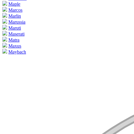
Maple
Marcos
Marlin
Marussia
Maruti
Maserati
Matra
Maxus
Maybach