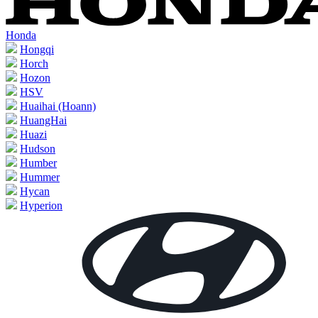
Honda
Hongqi
Horch
Hozon
HSV
Huaihai (Hoann)
HuangHai
Huazi
Hudson
Humber
Hummer
Hycan
Hyperion