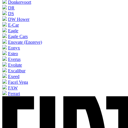
Donkervoort
DR
DS
DW Hower
E-Car
Eagle
Eagle Cars
Enovate (Enoreve)
Eonyx
Esteo
Everus
Evolute
Excalibur
Exeed
Facel Vega
FAW
Ferrari