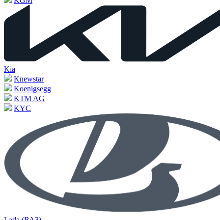
KGM
Kia
Knewstar
Koenigsegg
KTM AG
KYC
Lada (ВАЗ)