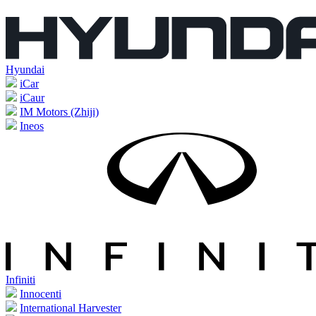
Hyundai
iCar
iCaur
IM Motors (Zhiji)
Ineos
Infiniti
Innocenti
International Harvester