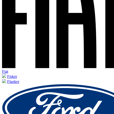
Fiat
Fisker
Flanker