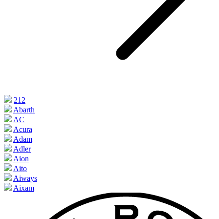
212
Abarth
AC
Acura
Adam
Adler
Aion
Aito
Aiways
Aixam