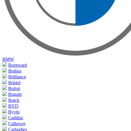
BMW
Borgward
Brabus
Brilliance
Bristol
Bufori
Bugatti
Buick
BYD
Byvin
Cadillac
Callaway
Carbodies