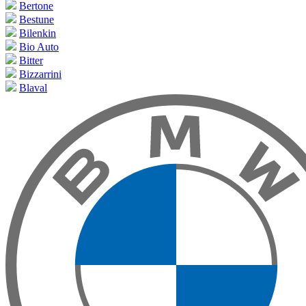
Bertone
Bestune
Bilenkin
Bio Auto
Bitter
Bizzarrini
Blaval