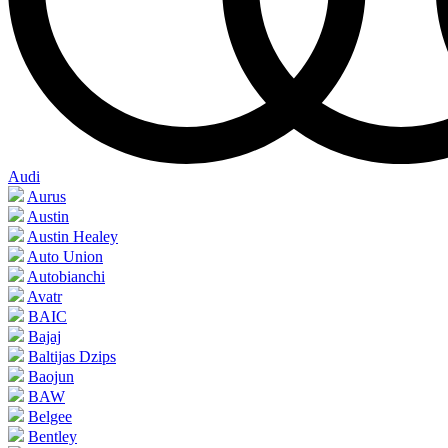
Audi
Aurus
Austin
Austin Healey
Auto Union
Autobianchi
Avatr
BAIC
Bajaj
Baltijas Dzips
Baojun
BAW
Belgee
Bentley