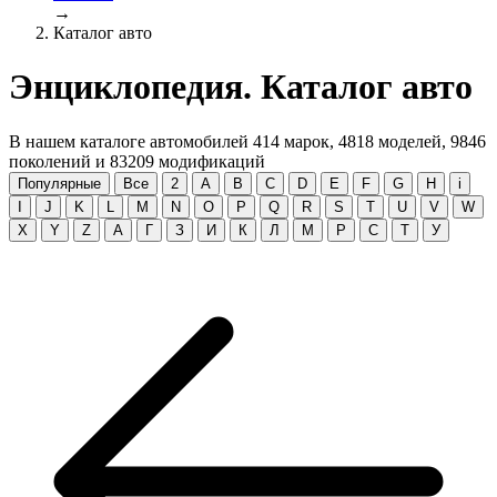
→
Каталог авто
Энциклопедия. Каталог авто
В нашем каталоге автомобилей
414
марок,
4818
моделей,
9846
поколений и
83209
модификаций
Популярные
Все
2
A
B
C
D
E
F
G
H
i
I
J
K
L
M
N
O
P
Q
R
S
T
U
V
W
X
Y
Z
А
Г
З
И
К
Л
М
Р
С
Т
У