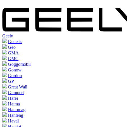
Geely
Genesis
Geo
GMA
GMC
Goggomobil
Gonow
Gordon
GP
Great Wall
Gumpert
Hafei
Haima
Hanomag
Hanteng
Haval
Hawtai