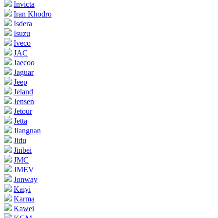
Invicta
Iran Khodro
Isdera
Isuzu
Iveco
JAC
Jaecoo
Jaguar
Jeep
Jeland
Jensen
Jetour
Jetta
Jiangnan
Jidu
Jinbei
JMC
JMEV
Jonway
Kaiyi
Karma
Kawei