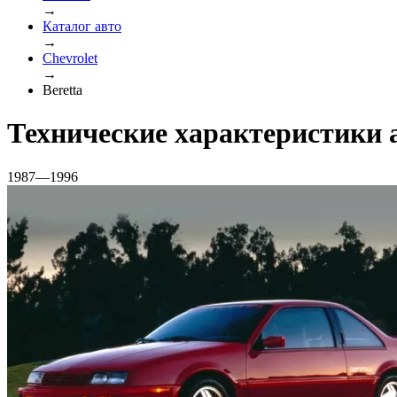
→
Каталог авто
→
Chevrolet
→
Beretta
Технические характеристики а
1987—1996