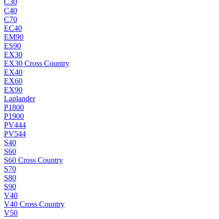
C30
C40
C70
EC40
EM90
ES90
EX30
EX30 Cross Country
EX40
EX60
EX90
Laplander
P1800
P1900
PV444
PV544
S40
S60
S60 Cross Country
S70
S80
S90
V40
V40 Cross Country
V50