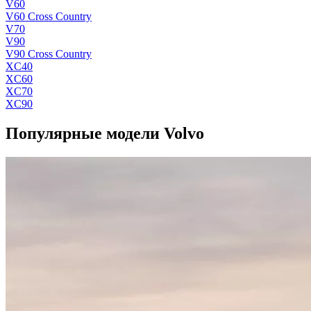
V60
V60 Cross Country
V70
V90
V90 Cross Country
XC40
XC60
XC70
XC90
Популярные модели Volvo