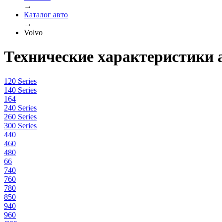
→
Каталог авто
→
Volvo
Технические характеристики 
120 Series
140 Series
164
240 Series
260 Series
300 Series
440
460
480
66
740
760
780
850
940
960