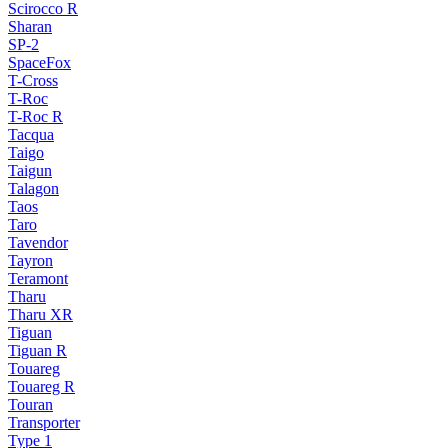
Scirocco R
Sharan
SP-2
SpaceFox
T-Cross
T-Roc
T-Roc R
Tacqua
Taigo
Taigun
Talagon
Taos
Taro
Tavendor
Tayron
Teramont
Tharu
Tharu XR
Tiguan
Tiguan R
Touareg
Touareg R
Touran
Transporter
Type 1