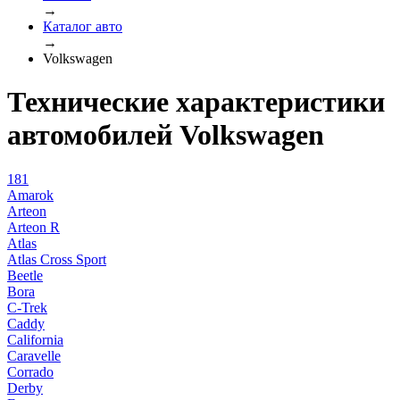
→
Каталог авто
→
Volkswagen
Технические характеристики
автомобилей Volkswagen
181
Amarok
Arteon
Arteon R
Atlas
Atlas Cross Sport
Beetle
Bora
C-Trek
Caddy
California
Caravelle
Corrado
Derby