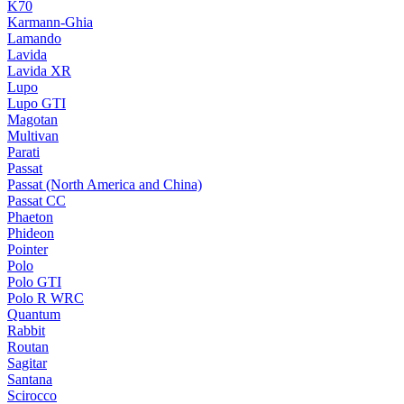
K70
Karmann-Ghia
Lamando
Lavida
Lavida XR
Lupo
Lupo GTI
Magotan
Multivan
Parati
Passat
Passat (North America and China)
Passat CC
Phaeton
Phideon
Pointer
Polo
Polo GTI
Polo R WRC
Quantum
Rabbit
Routan
Sagitar
Santana
Scirocco