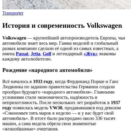
Transporter
История и современность Volkswagen
Volkswagen
— крупнейший автопроизводитель Европы, чьи
автомобили знает весь мир. Гамма моделей и глобальный
размах компании сделали её одной из самых известных, а
имена
Passat
,
Jetta
,
Golf
и легендарный
«Жук»
знакомы
каждому автолюбителю.
Рождение «народного автомобиля»
Всё началось в
1933 году
, когда Фердинанд Порше и Ганс
Людвинка по заданию правительства Германии создали
прообраз будущего «народного автомобиля». Главными
условиями стали экономичность, надёжность и
неприхотливость. После нескольких лет разработок в
1937
году
появилась модель
VW30
, продававшаяся под девизом
«Сэкономьте пять марок в неделю — и у вас будет свой
автомобиль». В итоге было распродано около 336 тысяч
машин, а сама модель обрела свои знаменитые
«жукообразные» очертания.