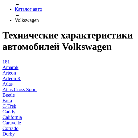
→
Каталог авто
→
Volkswagen
Технические характеристики
автомобилей Volkswagen
181
Amarok
Arteon
Arteon R
Atlas
Atlas Cross Sport
Beetle
Bora
C-Trek
Caddy
California
Caravelle
Corrado
Derby