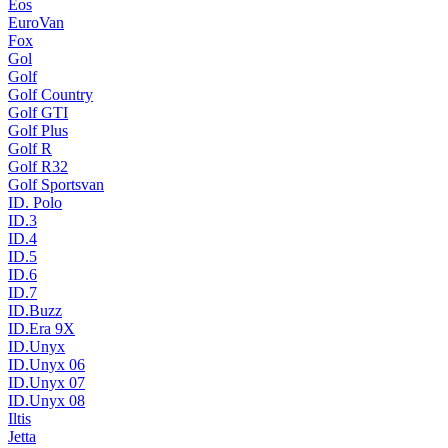
Eos
EuroVan
Fox
Gol
Golf
Golf Country
Golf GTI
Golf Plus
Golf R
Golf R32
Golf Sportsvan
ID. Polo
ID.3
ID.4
ID.5
ID.6
ID.7
ID.Buzz
ID.Era 9X
ID.Unyx
ID.Unyx 06
ID.Unyx 07
ID.Unyx 08
Iltis
Jetta