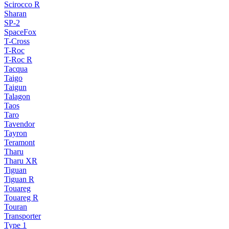
Scirocco R
Sharan
SP-2
SpaceFox
T-Cross
T-Roc
T-Roc R
Tacqua
Taigo
Taigun
Talagon
Taos
Taro
Tavendor
Tayron
Teramont
Tharu
Tharu XR
Tiguan
Tiguan R
Touareg
Touareg R
Touran
Transporter
Type 1