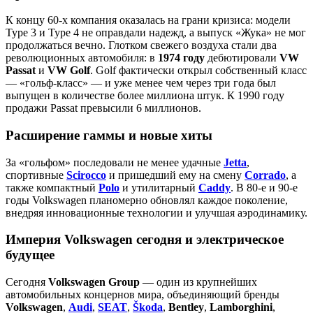
К концу 60‑х компания оказалась на грани кризиса: модели
Type 3 и Type 4 не оправдали надежд, а выпуск «Жука» не мог
продолжаться вечно. Глотком свежего воздуха стали два
революционных автомобиля: в
1974 году
дебютировали
VW
Passat
и
VW Golf
. Golf фактически открыл собственный класс
— «гольф‑класс» — и уже менее чем через три года был
выпущен в количестве более миллиона штук. К 1990 году
продажи Passat превысили 6 миллионов.
Расширение гаммы и новые хиты
За «гольфом» последовали не менее удачные
Jetta
,
спортивные
Scirocco
и пришедший ему на смену
Corrado
, а
также компактный
Polo
и утилитарный
Caddy
. В 80‑е и 90‑е
годы Volkswagen планомерно обновлял каждое поколение,
внедряя инновационные технологии и улучшая аэродинамику.
Империя Volkswagen сегодня и электрическое
будущее
Сегодня
Volkswagen Group
— один из крупнейших
автомобильных концернов мира, объединяющий бренды
Volkswagen
,
Audi
,
SEAT
,
Škoda
,
Bentley
,
Lamborghini
,