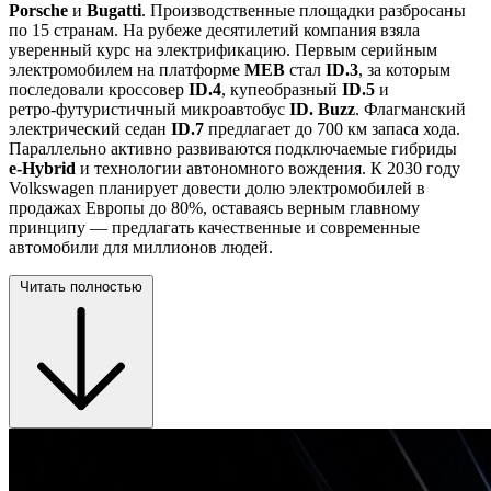
Porsche
и
Bugatti
. Производственные площадки разбросаны
по 15 странам. На рубеже десятилетий компания взяла
уверенный курс на электрификацию. Первым серийным
электромобилем на платформе
MEB
стал
ID.3
, за которым
последовали кроссовер
ID.4
, купеобразный
ID.5
и
ретро‑футуристичный микроавтобус
ID. Buzz
. Флагманский
электрический седан
ID.7
предлагает до 700 км запаса хода.
Параллельно активно развиваются подключаемые гибриды
e‑Hybrid
и технологии автономного вождения. К 2030 году
Volkswagen планирует довести долю электромобилей в
продажах Европы до 80%, оставаясь верным главному
принципу — предлагать качественные и современные
автомобили для миллионов людей.
Читать полностью