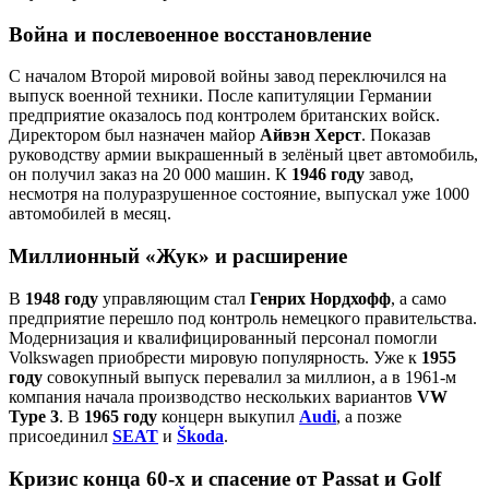
Война и послевоенное восстановление
С началом Второй мировой войны завод переключился на
выпуск военной техники. После капитуляции Германии
предприятие оказалось под контролем британских войск.
Директором был назначен майор
Айвэн Херст
. Показав
руководству армии выкрашенный в зелёный цвет автомобиль,
он получил заказ на 20 000 машин. К
1946 году
завод,
несмотря на полуразрушенное состояние, выпускал уже 1000
автомобилей в месяц.
Миллионный «Жук» и расширение
В
1948 году
управляющим стал
Генрих Нордхофф
, а само
предприятие перешло под контроль немецкого правительства.
Модернизация и квалифицированный персонал помогли
Volkswagen приобрести мировую популярность. Уже к
1955
году
совокупный выпуск перевалил за миллион, а в 1961‑м
компания начала производство нескольких вариантов
VW
Type 3
. В
1965 году
концерн выкупил
Audi
, а позже
присоединил
SEAT
и
Škoda
.
Кризис конца 60‑х и спасение от Passat и Golf