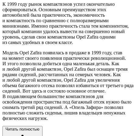
К 1999 году рынок компактвэнов успел окончательно
сформироваться. Основным преимуществом этих
автомобилей была практичность, экономичность
и компактность по сравнению с полноразмерными
минивэнами. Именно практичность стала тем компонентом,
который компании удалось вывести на совершенно новый
уровень, сделав свои компактвэны Opel Zafira одними
из самых удобных в своем классе.
Модель Opel Zafira появилась в продаже в 1999 году, став
на момент своего появления практически революционной.
И этого позволила добиться одна маленькая деталь. Как
и любой другой компактвэн, Opel Zafira был оснащен тремя
рядами сидений, рассчитанных на семерых человек. Как
и любой другой компактвэн, Opel Zafira для увеличения
объема багажного отсека позволял избавиться от третьего ряда
сидений. Вот здесь и состояло основное отличие.
В подавляющем большинстве компактвэнов для
освобождения пространства под багажный отсек нужно было
снимать третий ряд сидений. А «Опель Зафира» позволял
полностью сложить сиденья, лишив владельцев ненужных
физических нагрузок.
Читать полностью