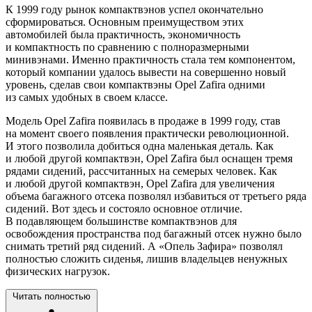
К 1999 году рынок компактвэнов успел окончательно
сформироваться. Основным преимуществом этих
автомобилей была практичность, экономичность
и компактность по сравнению с полноразмерными
минивэнами. Именно практичность стала тем компонентом,
который компании удалось вывести на совершенно новый
уровень, сделав свои компактвэны Opel Zafira одними
из самых удобных в своем классе.
Модель Opel Zafira появилась в продаже в 1999 году, став
на момент своего появления практически революционной.
И этого позволила добиться одна маленькая деталь. Как
и любой другой компактвэн, Opel Zafira был оснащен тремя
рядами сидений, рассчитанных на семерых человек. Как
и любой другой компактвэн, Opel Zafira для увеличения
объема багажного отсека позволял избавиться от третьего ряда
сидений. Вот здесь и состояло основное отличие.
В подавляющем большинстве компактвэнов для
освобождения пространства под багажный отсек нужно было
снимать третий ряд сидений. А «Опель Зафира» позволял
полностью сложить сиденья, лишив владельцев ненужных
физических нагрузок.
Читать полностью