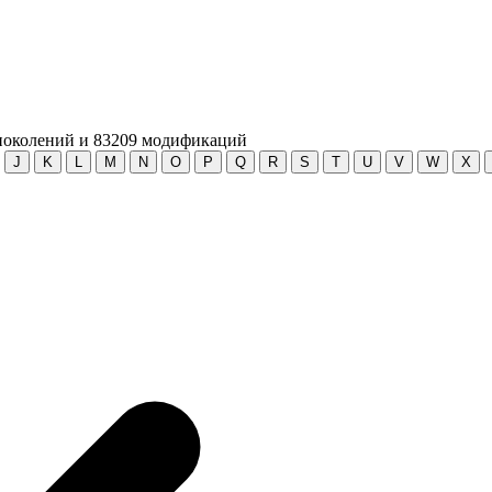
околений и
83209
модификаций
J
K
L
M
N
O
P
Q
R
S
T
U
V
W
X