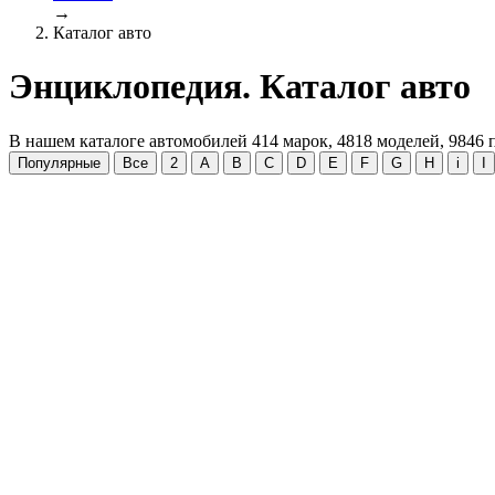
→
Каталог авто
Энциклопедия. Каталог авто
В нашем каталоге автомобилей
414
марок,
4818
моделей,
9846
п
Популярные
Все
2
A
B
C
D
E
F
G
H
i
I