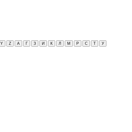
Y
Z
А
Г
З
И
К
Л
М
Р
С
Т
У