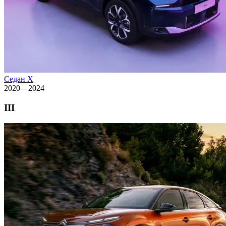
Седан X
2020—2024
III